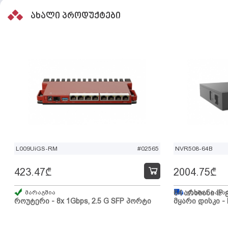
ახალი პროდუქტები
L009UiGS-RM
#02565
NVR508-64B
423.47
₾
2004.75
₾
მარაგშია
64 არხიანი IP 
გზაშია, სავა
როუტერი - 8x 1Gbps, 2.5 G SFP პორტი
მყარი დისკი - 