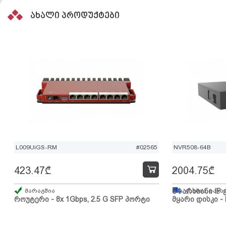
ახალი პროდუქტები
L009UiGS-RM
#02565
NVR508-64B
423.47
₾
2004.75
₾
მარაგშია
64 არხიანი IP 
გზაშია, სავა
როუტერი - 8x 1Gbps, 2.5 G SFP პორტი
მყარი დისკი - 