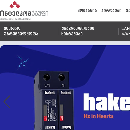
კომპანია
პირობები
ვ
ენერგო
უსაფრთხოების
LAN
უზრუნველყოფა
სისტემები
WA