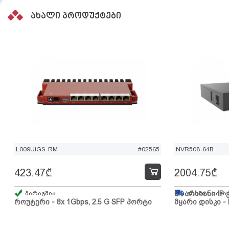
ახალი პროდუქტები
L009UiGS-RM
#02565
NVR508-64B
423.47
₾
2004.75
₾
მარაგშია
64 არხიანი IP 
გზაშია, სავა
როუტერი - 8x 1Gbps, 2.5 G SFP პორტი
მყარი დისკი - 