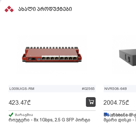
ახალი პროდუქტები
L009UiGS-RM
#02565
NVR508-64B
423.47
₾
2004.75
₾
მარაგშია
64 არხიანი IP 
გზაშია, სავა
როუტერი - 8x 1Gbps, 2.5 G SFP პორტი
მყარი დისკი - 