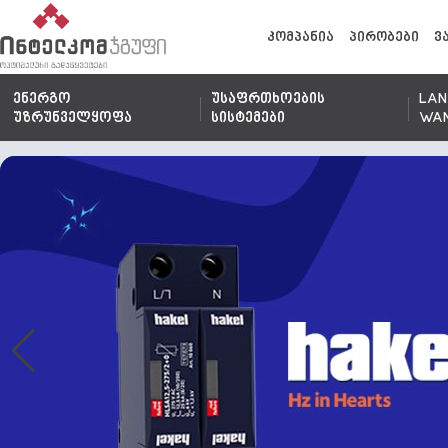
კომპანია
პირობები
ვ
ენერგო
უსაფრთხოების
LAN
უზრუნველყოფა
სისტემები
WA