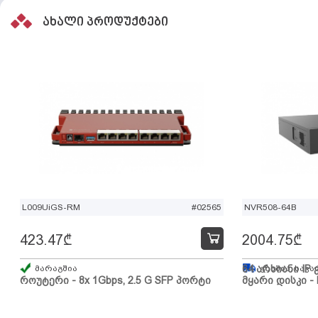
ახალი პროდუქტები
L009UiGS-RM
#02565
NVR508-64B
423.47
₾
2004.75
₾
მარაგშია
64 არხიანი IP 
გზაშია, სავა
როუტერი - 8x 1Gbps, 2.5 G SFP პორტი
მყარი დისკი - 