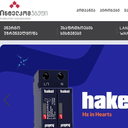
კომპანია
პირობები
ვ
ენერგო
უსაფრთხოების
LAN
უზრუნველყოფა
სისტემები
WA