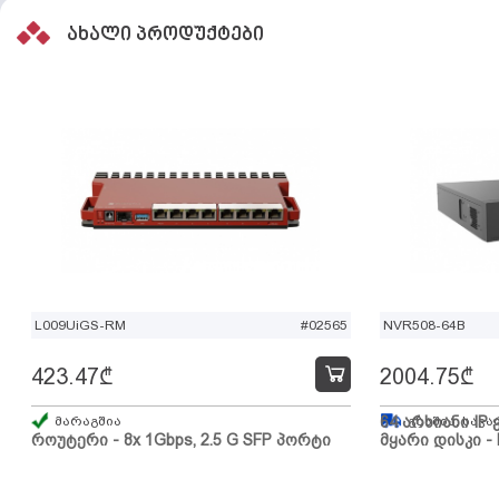
ახალი პროდუქტები
L009UiGS-RM
#02565
NVR508-64B
423.47
₾
2004.75
₾
მარაგშია
64 არხიანი IP 
გზაშია, სავა
როუტერი - 8x 1Gbps, 2.5 G SFP პორტი
მყარი დისკი - 