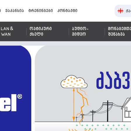
ი
ვაკანსია
ტრენინგები
კონტაქტი
ქა
LAN &
ოპტიკური
აუდიო-
მონაცემთ
WAN
ქსელი
ვიდეო
შენახვა