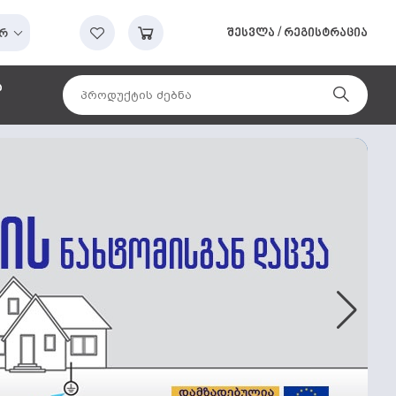
შესვლა
/
რეგისტრაცია
რ
ა