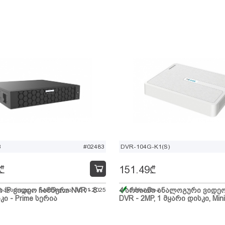
B
#02483
DVR-104G-K1(S)
₾
151.49
₾
ი IP ვიდეო ჩამწერი NVR - 8
 სავარაუდო ჩამოსვლა: 10.01.2025
4 არხიანი ანალოგური ვიდე
მარაგშია
კი - Prime სერია
DVR - 2MP, 1 მყარი დისკი, Mini