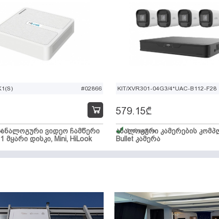
1(S)
#02866
KIT/XVR301-04G3/4*UAC-B112-F28
579.15
₾
ი ანალოგური ვიდეო ჩამწერი
ა
ანალოგური კამერების კომპლ
მარაგშია
 1 მყარი დისკი, Mini, HiLook
Bullet კამერა