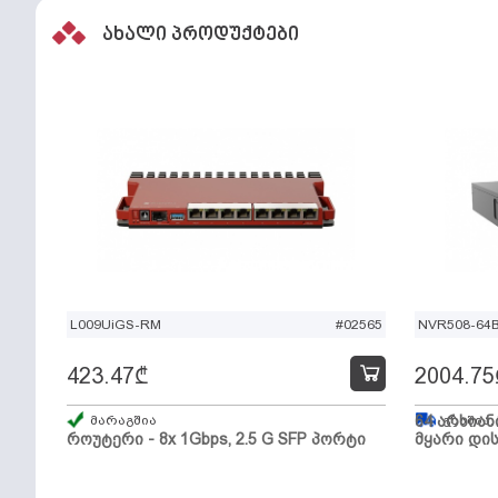
ახალი პროდუქტები
L009UiGS-RM
#02565
NVR508-64
423.47
₾
2004.75
მარაგშია
64 არხიან
გზაშია,
როუტერი - 8x 1Gbps, 2.5 G SFP პორტი
მყარი დის