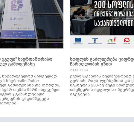
მ ჯგუფი" საერთაშორისო
სოფლის გაძლიერება ციფრ
კულ გამოფენაზე
ჩართულობის გზით
21.06.2024
ს, საქართველომ პირველად
ევროკავშირის ხელშეწყობით 
ლა საერთაშორისო
გურიის, რაჭა-ლეჩხუმისა და 
ულ გამოფენასა და ფორუმს,
სვანეთის 200-ზე მეტი სოფლი
ავარ თემას წარმოადგენდა
თავშეყრის ადგილის ინტერნე
როგორც განახლებადი
იგეგმება.
დერეფნის გადამწყვეტი
მოჩენა.