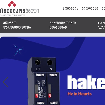
კომპანია
პირობები
ვ
ენერგო
უსაფრთხოების
LAN
უზრუნველყოფა
სისტემები
WA