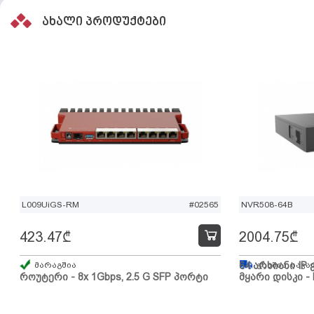
ახალი პროდუქტები
L009UiGS-RM
#02565
NVR508-64B
423.47
₾
2004.75
₾
მარაგშია
64 არხიანი IP 
გზაშია, სავა
როუტერი - 8x 1Gbps, 2.5 G SFP პორტი
მყარი დისკი - 