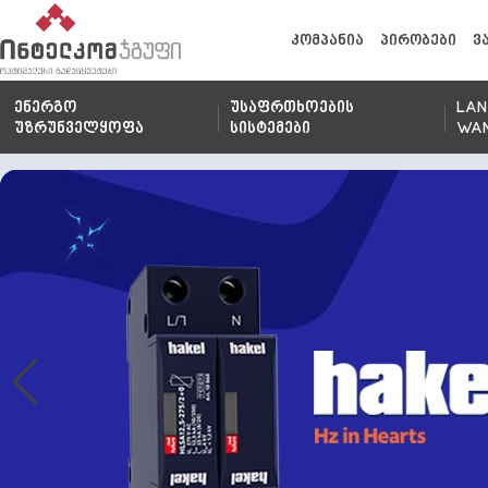
კომპანია
პირობები
ვ
ენერგო
უსაფრთხოების
LAN
უზრუნველყოფა
სისტემები
WA