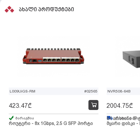
ახალი პროდუქტები
L009UiGS-RM
#02565
NVR508-64B
423.47
₾
2004.75
₾
მარაგშია
64 არხიანი IP 
გზაშია, სავა
როუტერი - 8x 1Gbps, 2.5 G SFP პორტი
მყარი დისკი - 