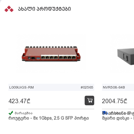
ახალი პროდუქტები
L009UiGS-RM
#02565
NVR508-64B
423.47
₾
2004.75
₾
მარაგშია
64 არხიანი IP 
გზაშია, სავა
როუტერი - 8x 1Gbps, 2.5 G SFP პორტი
მყარი დისკი - 