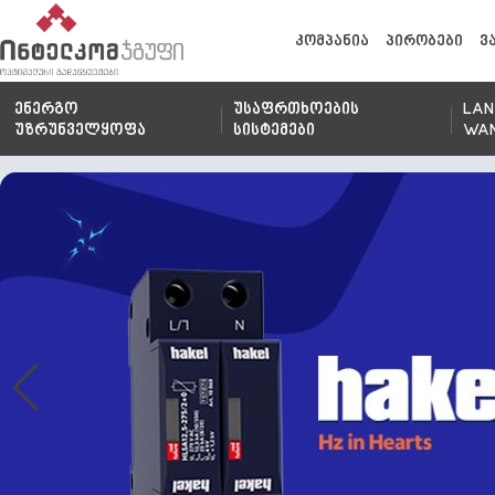
კომპანია
პირობები
ვ
ენერგო
უსაფრთხოების
LAN
უზრუნველყოფა
სისტემები
WA