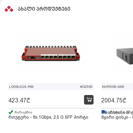
ახალი პროდუქტები
L009UiGS-RM
#02565
NVR508-64B
423.47
₾
2004.75
₾
მარაგშია
64 არხიანი IP 
გზაშია, სავა
როუტერი - 8x 1Gbps, 2.5 G SFP პორტი
მყარი დისკი - 