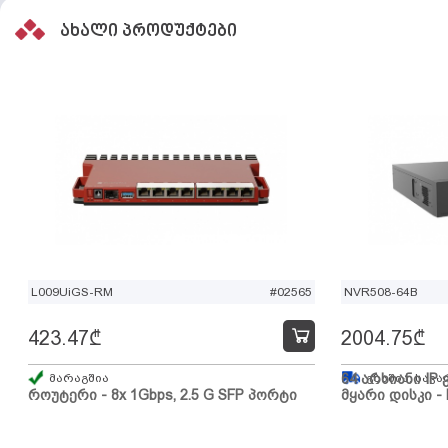
ახალი პროდუქტები
L009UiGS-RM
#02565
NVR508-64B
423.47
₾
2004.75
₾
მარაგშია
64 არხიანი IP 
გზაშია, სავა
როუტერი - 8x 1Gbps, 2.5 G SFP პორტი
მყარი დისკი - 