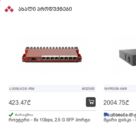
ახალი პროდუქტები
L009UiGS-RM
#02565
NVR508-64B
423.47
₾
2004.75
₾
მარაგშია
64 არხიანი IP 
გზაშია, სავა
როუტერი - 8x 1Gbps, 2.5 G SFP პორტი
მყარი დისკი - 