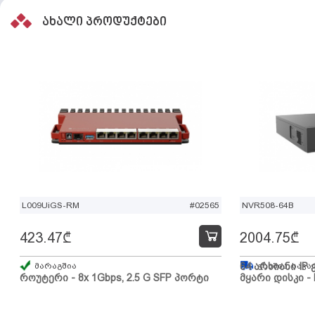
ახალი პროდუქტები
L009UiGS-RM
#02565
NVR508-64B
423.47
₾
2004.75
₾
მარაგშია
64 არხიანი IP 
გზაშია, სავა
როუტერი - 8x 1Gbps, 2.5 G SFP პორტი
მყარი დისკი - 