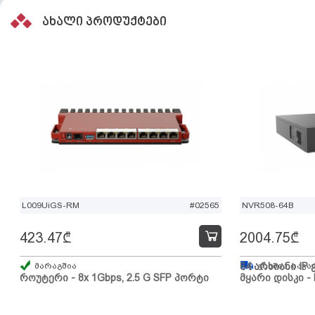
ახალი პროდუქტები
L009UiGS-RM
#02565
NVR508-64B
423.47
₾
2004.75
₾
მარაგშია
64 არხიანი IP 
გზაშია, სავა
როუტერი - 8x 1Gbps, 2.5 G SFP პორტი
მყარი დისკი - 