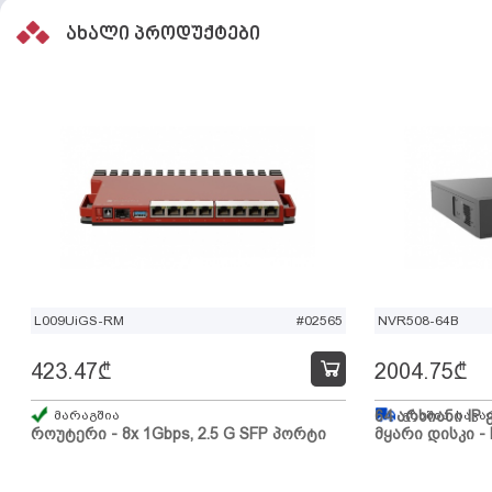
ახალი პროდუქტები
L009UiGS-RM
#02565
NVR508-64B
423.47
₾
2004.75
₾
მარაგშია
64 არხიანი IP 
გზაშია, სავა
როუტერი - 8x 1Gbps, 2.5 G SFP პორტი
მყარი დისკი - 