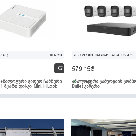
1(S)
#02866
KIT/XVR301-04G3/4*UAC-B112-F28
579.15
₾
ი ანალოგური ვიდეო ჩამწერი
ა
ანალოგური კამერების კომპლ
მარაგშია
 1 მყარი დისკი, Mini, HiLook
Bullet კამერა