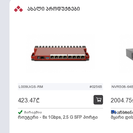
ახალი პროდუქტები
L009UiGS-RM
#02565
NVR508-64
423.47
₾
2004.75
მარაგშია
64 არხიან
გზაშია,
როუტერი - 8x 1Gbps, 2.5 G SFP პორტი
მყარი დის