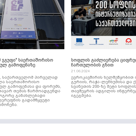
მ ჯგუფი" საერთაშორისო
სოფლის გაძლიერება ციფრ
კულ გამოფენაზე
ჩართულობის გზით
21.06.2024
ს, საქართველომ პირველად
ევროკავშირის ხელშეწყობით 
ლა საერთაშორისო
გურიის, რაჭა-ლეჩხუმისა და 
ულ გამოფენასა და ფორუმს,
სვანეთის 200-ზე მეტი სოფლი
ავარ თემას წარმოადგენდა
თავშეყრის ადგილის ინტერნე
როგორც განახლებადი
იგეგმება.
დერეფნის გადამწყვეტი
მოჩენა.