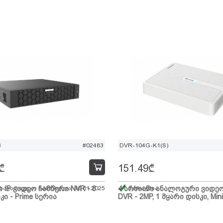
B
#02483
DVR-104G-K1(S)
₾
151.49
₾
ი IP ვიდეო ჩამწერი NVR - 8
 სავარაუდო ჩამოსვლა: 10.01.2025
4 არხიანი ანალოგური ვიდე
მარაგშია
კი - Prime სერია
DVR - 2MP, 1 მყარი დისკი, Mini