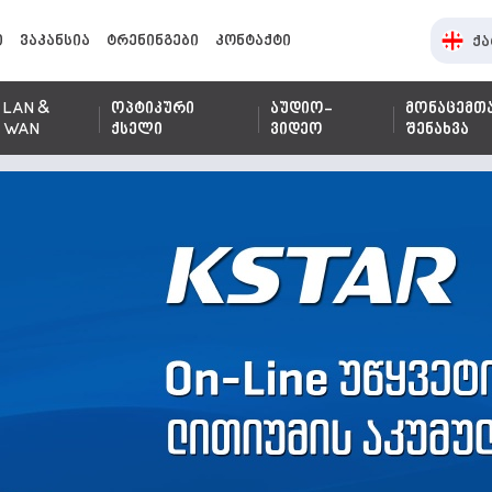
ი
ვაკანსია
ტრენინგები
კონტაქტი
ქა
LAN &
ოპტიკური
აუდიო-
მონაცემთ
WAN
ქსელი
ვიდეო
შენახვა