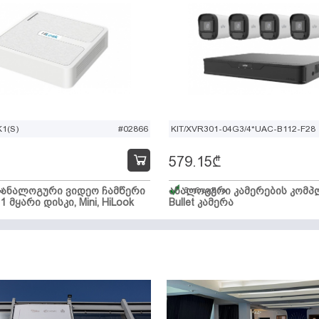
1(S)
#02866
KIT/XVR301-04G3/4*UAC-B112-F28
579.15
₾
ი ანალოგური ვიდეო ჩამწერი
ა
ანალოგური კამერების კომპლ
მარაგშია
 1 მყარი დისკი, Mini, HiLook
Bullet კამერა