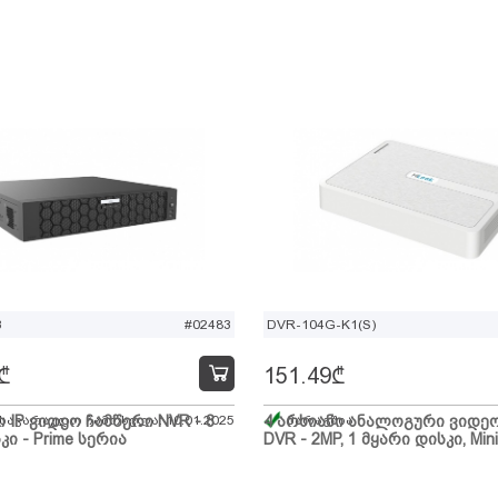
B
#02483
DVR-104G-K1(S)
₾
151.49
₾
ი IP ვიდეო ჩამწერი NVR - 8
 სავარაუდო ჩამოსვლა: 10.01.2025
4 არხიანი ანალოგური ვიდე
მარაგშია
კი - Prime სერია
DVR - 2MP, 1 მყარი დისკი, Mini