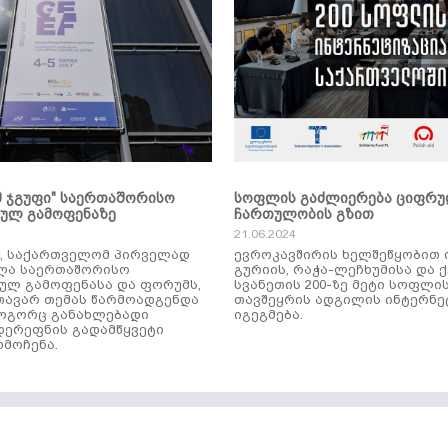
მ ჯგუფი" საერთაშორისო
სოფლის გაძლიერება ციფრ
კულ გამოფენაზე
ჩართულობის გზით
21.06.2024
ს, საქართველომ პირველად
ევროკავშირის ხელშეწყობით 
ლა საერთაშორისო
გურიის, რაჭა-ლეჩხუმისა და 
ულ გამოფენასა და ფორუმს,
სვანეთის 200-ზე მეტი სოფლი
ავარ თემას წარმოადგენდა
თავშეყრის ადგილის ინტერნე
როგორც განახლებადი
იგეგმება.
დერეფნის გადამწყვეტი
მოჩენა.