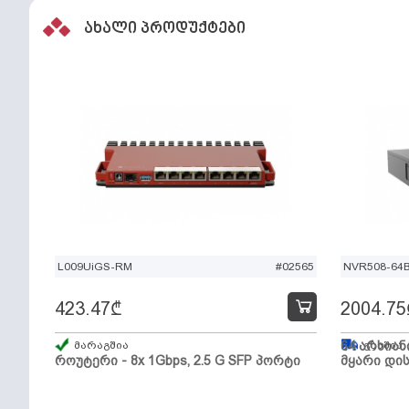
ახალი პროდუქტები
L009UiGS-RM
#02565
NVR508-64
423.47
₾
2004.75
მარაგშია
64 არხიან
გზაშია,
როუტერი - 8x 1Gbps, 2.5 G SFP პორტი
მყარი დის