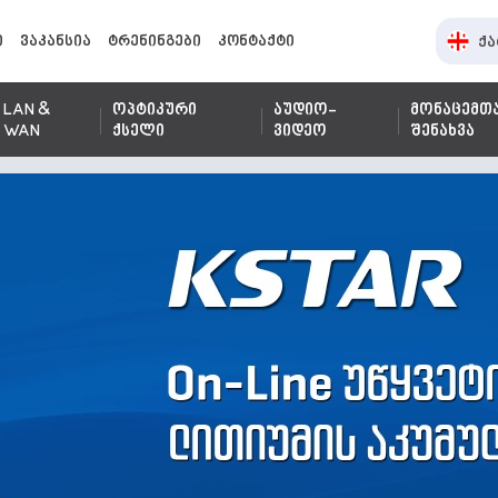
ი
ვაკანსია
ტრენინგები
კონტაქტი
ქა
LAN &
ოპტიკური
აუდიო-
მონაცემთ
WAN
ქსელი
ვიდეო
შენახვა