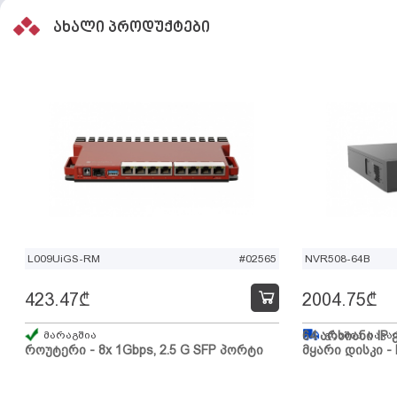
ახალი პროდუქტები
L009UiGS-RM
#02565
NVR508-64B
423.47
₾
2004.75
₾
მარაგშია
64 არხიანი IP 
გზაშია, სავა
როუტერი - 8x 1Gbps, 2.5 G SFP პორტი
მყარი დისკი - 