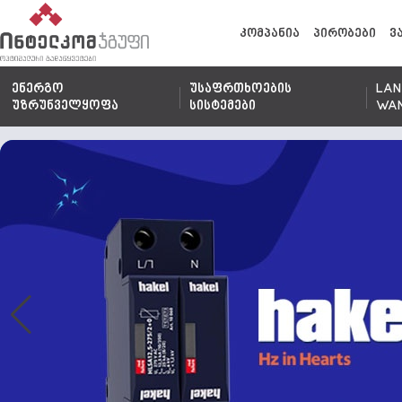
კომპანია
პირობები
ვ
ენერგო
უსაფრთხოების
LAN
უზრუნველყოფა
სისტემები
WA