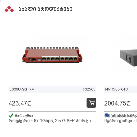
ახალი პროდუქტები
L009UiGS-RM
#02565
NVR508-64B
423.47
₾
2004.75
₾
მარაგშია
64 არხიანი IP 
გზაშია, სავა
როუტერი - 8x 1Gbps, 2.5 G SFP პორტი
მყარი დისკი - 