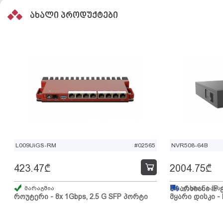
ახალი პროდუქტები
L009UiGS-RM
#02565
NVR508-64B
423.47
₾
2004.75
₾
მარაგშია
64 არხიანი IP 
გზაშია, სავა
როუტერი - 8x 1Gbps, 2.5 G SFP პორტი
მყარი დისკი - 