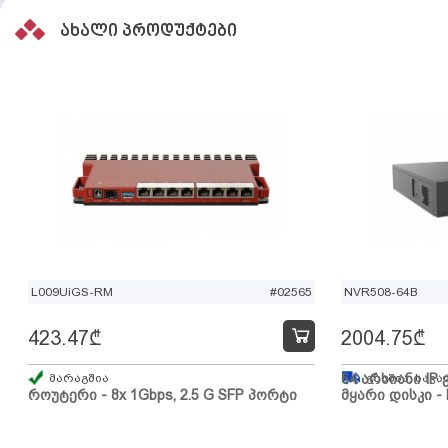
ახალი პროდუქტები
L009UiGS-RM
#02565
NVR508-64B
423.47
₾
2004.75
₾
მარაგშია
64 არხიანი IP 
გზაშია, სავა
როუტერი - 8x 1Gbps, 2.5 G SFP პორტი
მყარი დისკი - 