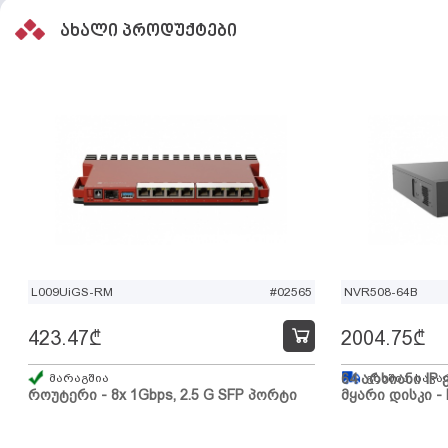
ახალი პროდუქტები
L009UiGS-RM
#02565
NVR508-64B
423.47
₾
2004.75
₾
მარაგშია
64 არხიანი IP 
გზაშია, სავა
როუტერი - 8x 1Gbps, 2.5 G SFP პორტი
მყარი დისკი - 