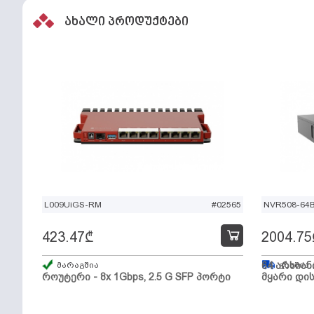
ახალი პროდუქტები
L009UiGS-RM
#02565
NVR508-64
423.47
₾
2004.75
მარაგშია
64 არხიან
გზაშია,
როუტერი - 8x 1Gbps, 2.5 G SFP პორტი
მყარი დის