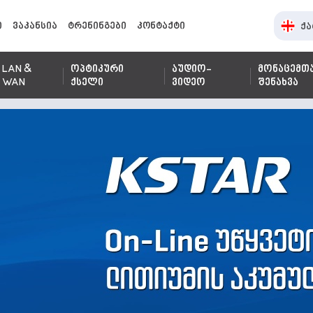
ი
ვაკანსია
ტრენინგები
კონტაქტი
ქა
LAN &
ოპტიკური
აუდიო-
მონაცემთ
WAN
ქსელი
ვიდეო
შენახვა