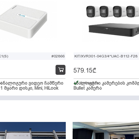
1(S)
#02866
KIT/XVR301-04G3/4*UAC-B112-F28
579.15
₾
ი ანალოგური ვიდეო ჩამწერი
ა
ანალოგური კამერების კომპლ
მარაგშია
 1 მყარი დისკი, Mini, HiLook
Bullet კამერა