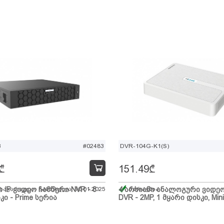
B
#02483
DVR-104G-K1(S)
₾
151.49
₾
ი IP ვიდეო ჩამწერი NVR - 8
 სავარაუდო ჩამოსვლა: 10.01.2025
4 არხიანი ანალოგური ვიდე
მარაგშია
კი - Prime სერია
DVR - 2MP, 1 მყარი დისკი, Mini