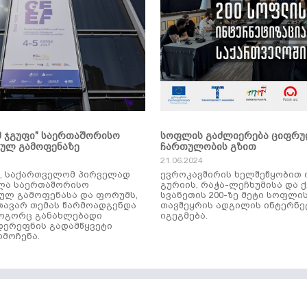
მ ჯგუფი" საერთაშორისო
სოფლის გაძლიერება ციფრ
კულ გამოფენაზე
ჩართულობის გზით
21.06.2024
ს, საქართველომ პირველად
ევროკავშირის ხელშეწყობით 
ლა საერთაშორისო
გურიის, რაჭა-ლეჩხუმისა და 
ულ გამოფენასა და ფორუმს,
სვანეთის 200-ზე მეტი სოფლი
ავარ თემას წარმოადგენდა
თავშეყრის ადგილის ინტერნე
როგორც განახლებადი
იგეგმება.
დერეფნის გადამწყვეტი
მოჩენა.