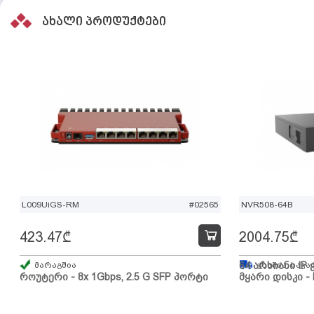
ახალი პროდუქტები
L009UiGS-RM
#02565
NVR508-64B
423.47
₾
2004.75
₾
მარაგშია
64 არხიანი IP 
გზაშია, სავა
როუტერი - 8x 1Gbps, 2.5 G SFP პორტი
მყარი დისკი - 