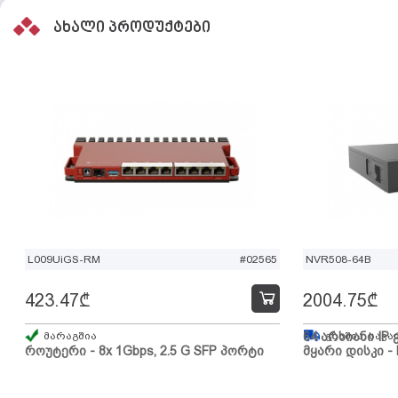
ახალი პროდუქტები
L009UiGS-RM
#02565
NVR508-64B
423.47
₾
2004.75
₾
მარაგშია
64 არხიანი IP 
გზაშია, სავა
როუტერი - 8x 1Gbps, 2.5 G SFP პორტი
მყარი დისკი - 