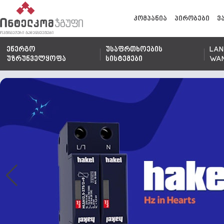
კომპანია
პირობები
ვ
ენერგო
უსაფრთხოების
LAN
უზრუნველყოფა
სისტემები
WA