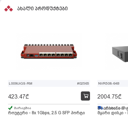
ახალი პროდუქტები
L009UiGS-RM
#02565
NVR508-64B
423.47
₾
2004.75
₾
მარაგშია
64 არხიანი IP 
გზაშია, სავა
როუტერი - 8x 1Gbps, 2.5 G SFP პორტი
მყარი დისკი - 