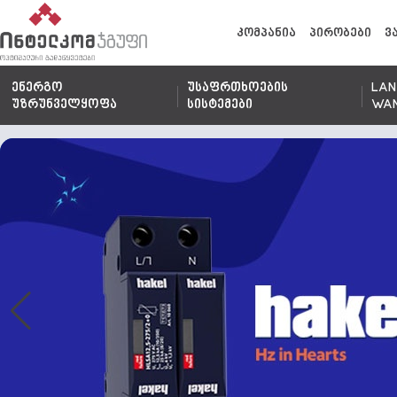
კომპანია
პირობები
ვ
ენერგო
უსაფრთხოების
LAN
უზრუნველყოფა
სისტემები
WA