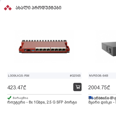
ახალი პროდუქტები
L009UiGS-RM
#02565
NVR508-64B
423.47
₾
2004.75
₾
მარაგშია
64 არხიანი IP 
გზაშია, სავა
როუტერი - 8x 1Gbps, 2.5 G SFP პორტი
მყარი დისკი - 