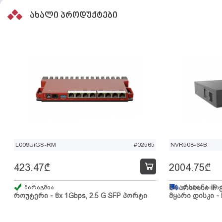
ახალი პროდუქტები
L009UiGS-RM
#02565
NVR508-64B
423.47
₾
2004.75
₾
მარაგშია
64 არხიანი IP 
გზაშია, სავა
როუტერი - 8x 1Gbps, 2.5 G SFP პორტი
მყარი დისკი - 