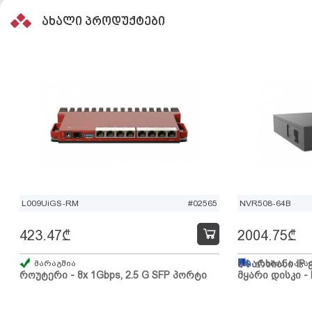
ახალი პროდუქტები
L009UiGS-RM
#02565
NVR508-64B
423.47
₾
2004.75
₾
მარაგშია
64 არხიანი IP 
გზაშია, სავა
როუტერი - 8x 1Gbps, 2.5 G SFP პორტი
მყარი დისკი - 