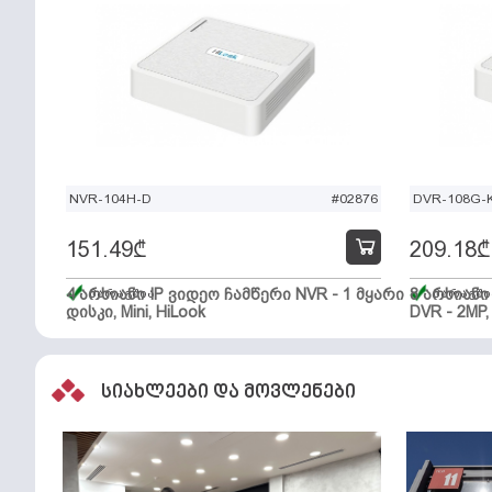
NVR-104H-D
#02876
DVR-108G-K
151.49
₾
209.18
₾
4 არხიანი IP ვიდეო ჩამწერი NVR - 1 მყარი
მარაგშია
8 არხიან
მარაგში
დისკი, Mini, HiLook
DVR - 2MP,
სიახლეები და მოვლენები