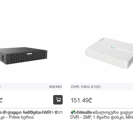
B
#02483
DVR-104G-K1(S)
₾
151.49
₾
ი IP ვიდეო ჩამწერი NVR - 8
 სავარაუდო ჩამოსვლა: 10.01.2025
4 არხიანი ანალოგური ვიდე
მარაგშია
კი - Prime სერია
DVR - 2MP, 1 მყარი დისკი, Mini