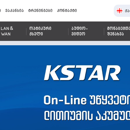
ი
ვაკანსია
ტრენინგები
კონტაქტი
ქა
LAN &
ოპტიკური
აუდიო-
მონაცემთ
WAN
ქსელი
ვიდეო
შენახვა