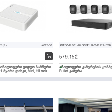
1(S)
#02866
KIT/XVR301-04G3/4*UAC-B112-F28
579.15
₾
ი ანალოგური ვიდეო ჩამწერი
ა
ანალოგური კამერების კომპლ
მარაგშია
 1 მყარი დისკი, Mini, HiLook
Bullet კამერა