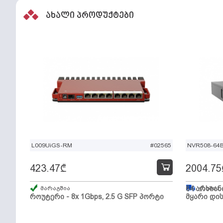
ახალი პროდუქტები
L009UiGS-RM
#02565
NVR508-64
423.47
₾
2004.75
მარაგშია
64 არხიან
გზაშია,
როუტერი - 8x 1Gbps, 2.5 G SFP პორტი
მყარი დის