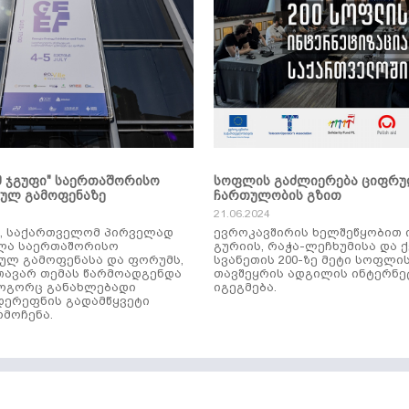
მ ჯგუფი" საერთაშორისო
სოფლის გაძლიერება ციფრ
კულ გამოფენაზე
ჩართულობის გზით
21.06.2024
ს, საქართველომ პირველად
ევროკავშირის ხელშეწყობით 
ლა საერთაშორისო
გურიის, რაჭა-ლეჩხუმისა და 
ულ გამოფენასა და ფორუმს,
სვანეთის 200-ზე მეტი სოფლი
ავარ თემას წარმოადგენდა
თავშეყრის ადგილის ინტერნე
როგორც განახლებადი
იგეგმება.
დერეფნის გადამწყვეტი
მოჩენა.