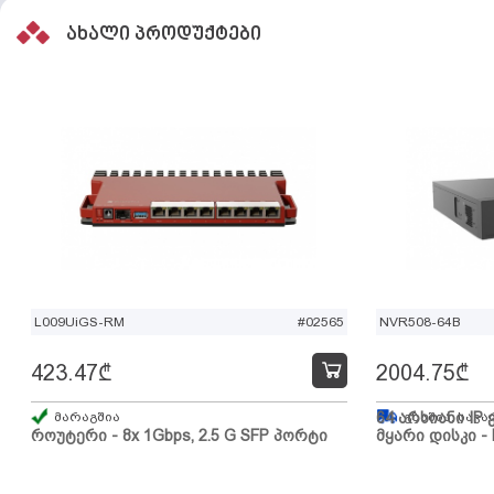
ახალი პროდუქტები
L009UiGS-RM
#02565
NVR508-64B
423.47
₾
2004.75
₾
მარაგშია
64 არხიანი IP 
გზაშია, სავა
როუტერი - 8x 1Gbps, 2.5 G SFP პორტი
მყარი დისკი - 