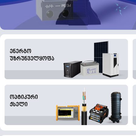
ენერგო
უზრუნველყოფა
ოპტიკური
ქსელი