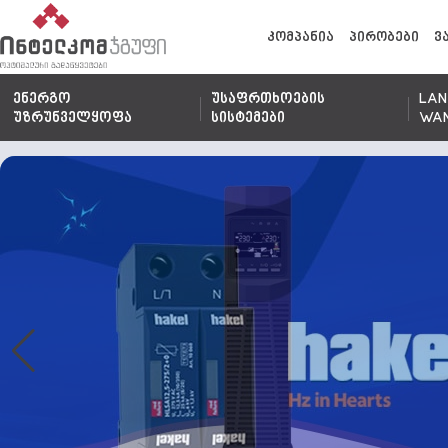
კომპანია
პირობები
ვ
ენერგო
უსაფრთხოების
LAN
უზრუნველყოფა
სისტემები
WA