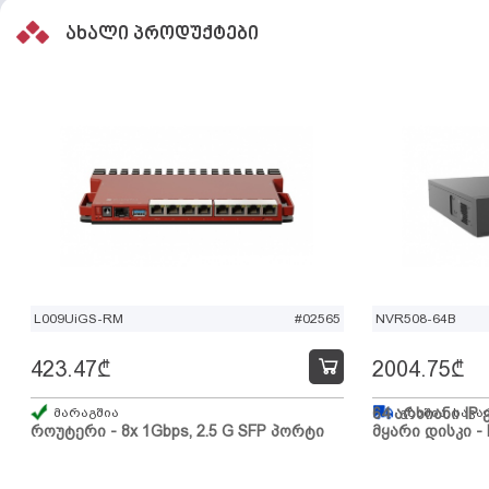
ახალი პროდუქტები
L009UiGS-RM
#02565
NVR508-64B
423.47
₾
2004.75
₾
მარაგშია
64 არხიანი IP 
გზაშია, სავა
როუტერი - 8x 1Gbps, 2.5 G SFP პორტი
მყარი დისკი - 