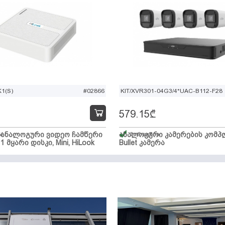
1(S)
#02866
KIT/XVR301-04G3/4*UAC-B112-F28
579.15
₾
ი ანალოგური ვიდეო ჩამწერი
ა
ანალოგური კამერების კომპლ
მარაგშია
 1 მყარი დისკი, Mini, HiLook
Bullet კამერა