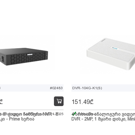
B
#02483
DVR-104G-K1(S)
₾
151.49
₾
ი IP ვიდეო ჩამწერი NVR - 8
 სავარაუდო ჩამოსვლა: 10.01.2025
4 არხიანი ანალოგური ვიდე
მარაგშია
კი - Prime სერია
DVR - 2MP, 1 მყარი დისკი, Mini