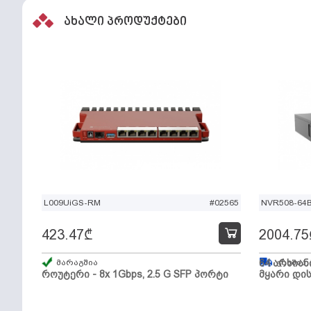
ახალი პროდუქტები
L009UiGS-RM
#02565
NVR508-64
423.47
₾
2004.75
მარაგშია
64 არხიან
გზაშია,
როუტერი - 8x 1Gbps, 2.5 G SFP პორტი
მყარი დის