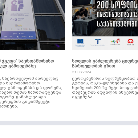
მ ჯგუფი" საერთაშორისო
სოფლის გაძლიერება ციფრ
კულ გამოფენაზე
ჩართულობის გზით
21.06.2024
ს, საქართველომ პირველად
ევროკავშირის ხელშეწყობით 
ლა საერთაშორისო
გურიის, რაჭა-ლეჩხუმისა და 
ულ გამოფენასა და ფორუმს,
სვანეთის 200-ზე მეტი სოფლი
ავარ თემას წარმოადგენდა
თავშეყრის ადგილის ინტერნე
როგორც განახლებადი
იგეგმება.
დერეფნის გადამწყვეტი
მოჩენა.