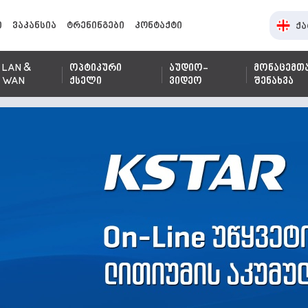
ი
ვაკანსია
ტრენინგები
კონტაქტი
ქა
LAN &
ოპტიკური
აუდიო-
მონაცემთ
WAN
ქსელი
ვიდეო
შენახვა