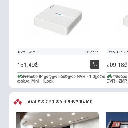
NVR-104H-D
#02876
DVR-108G-K
151.49
₾
209.18
₾
4 არხიანი IP ვიდეო ჩამწერი NVR - 1 მყარი
მარაგშია
8 არხიან
მარაგში
დისკი, Mini, HiLook
DVR - 2MP,
სიახლეები და მოვლენები