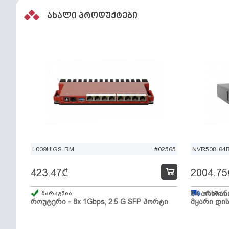
ახალი პროდუქტები
L009UiGS-RM
#02565
NVR508-64
423.47
₾
2004.75
მარაგშია
64 არხიან
გზაშია,
როუტერი - 8x 1Gbps, 2.5 G SFP პორტი
მყარი დის