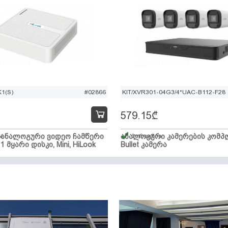
1(S)
#02866
KIT/XVR301-04G3/4*UAC-B112-F28
579.15
₾
ი ანალოგური ვიდეო ჩამწერი
ა
ანალოგური კამერების კომპლ
მარაგშია
 1 მყარი დისკი, Mini, HiLook
Bullet კამერა