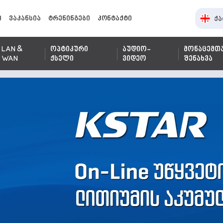
ი
ვაკანსია
ტრენინგები
კონტაქტი
ქა
LAN &
ოპტიკური
აუდიო-
მონაცემთ
WAN
ქსელი
ვიდეო
შენახვა