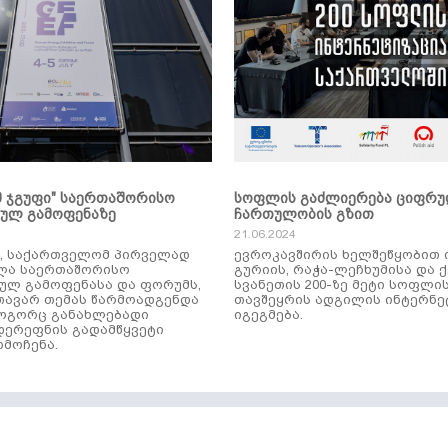
მ ჯგუფი" საერთაშორისო
სოფლის გაძლიერება ციფრ
კულ გამოფენაზე
ჩართულობის გზით
21.06.2024
ს, საქართველომ პირველად
ევროკავშირის ხელშეწყობით 
ლა საერთაშორისო
გურიის, რაჭა-ლეჩხუმისა და 
ულ გამოფენასა და ფორუმს,
სვანეთის 200-ზე მეტი სოფლი
ავარ თემას წარმოადგენდა
თავშეყრის ადგილის ინტერნე
როგორც განახლებადი
იგეგმება.
დერეფნის გადამწყვეტი
მოჩენა.