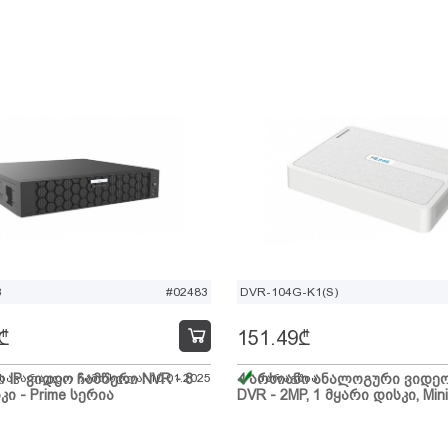
B
#02483
DVR-104G-K1(S)
₾
151.49
₾
ი IP ვიდეო ჩამწერი NVR - 8
 სავარაუდო ჩამოსვლა: 10.01.2025
4 არხიანი ანალოგური ვიდე
მარაგშია
კი - Prime სერია
DVR - 2MP, 1 მყარი დისკი, Mini