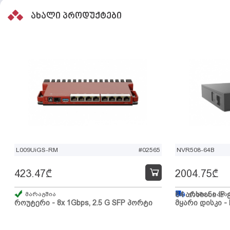
ახალი პროდუქტები
L009UiGS-RM
#02565
NVR508-64B
423.47
₾
2004.75
₾
მარაგშია
64 არხიანი IP 
გზაშია, სავა
როუტერი - 8x 1Gbps, 2.5 G SFP პორტი
მყარი დისკი - 