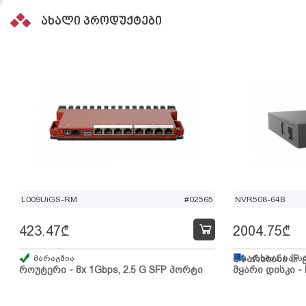
ახალი პროდუქტები
L009UiGS-RM
#02565
NVR508-64B
423.47
₾
2004.75
₾
მარაგშია
64 არხიანი IP 
გზაშია, სავა
როუტერი - 8x 1Gbps, 2.5 G SFP პორტი
მყარი დისკი - 