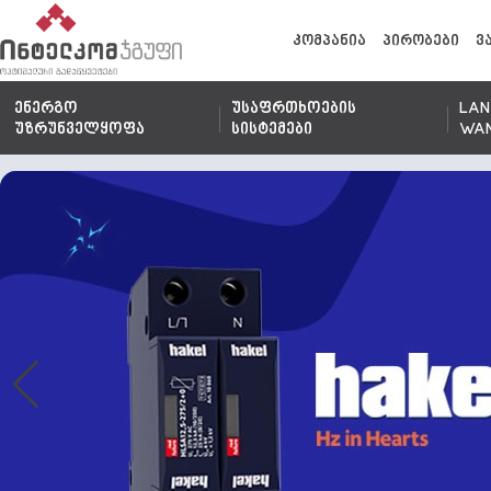
კომპანია
პირობები
ვ
ენერგო
უსაფრთხოების
LAN
უზრუნველყოფა
სისტემები
WA