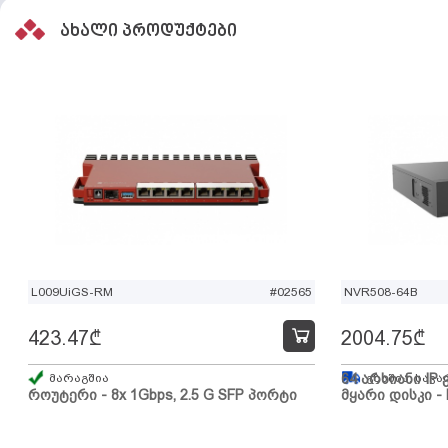
ახალი პროდუქტები
L009UiGS-RM
#02565
NVR508-64B
423.47
₾
2004.75
₾
მარაგშია
64 არხიანი IP 
გზაშია, სავა
როუტერი - 8x 1Gbps, 2.5 G SFP პორტი
მყარი დისკი - 