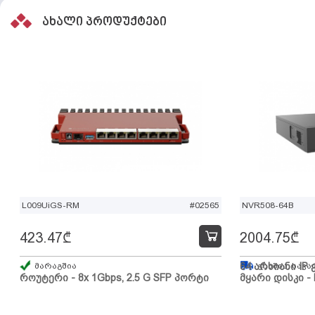
ახალი პროდუქტები
L009UiGS-RM
#02565
NVR508-64B
423.47
₾
2004.75
₾
მარაგშია
64 არხიანი IP 
გზაშია, სავა
როუტერი - 8x 1Gbps, 2.5 G SFP პორტი
მყარი დისკი - 