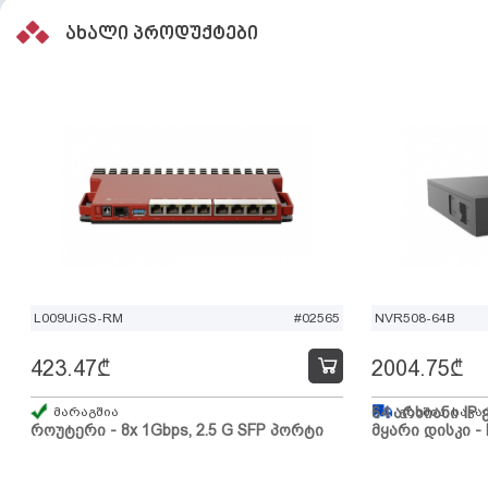
ახალი პროდუქტები
L009UiGS-RM
#02565
NVR508-64B
423.47
₾
2004.75
₾
მარაგშია
64 არხიანი IP 
გზაშია, სავა
როუტერი - 8x 1Gbps, 2.5 G SFP პორტი
მყარი დისკი - 