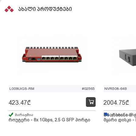
ახალი პროდუქტები
L009UiGS-RM
#02565
NVR508-64B
423.47
₾
2004.75
₾
მარაგშია
64 არხიანი IP 
გზაშია, სავა
როუტერი - 8x 1Gbps, 2.5 G SFP პორტი
მყარი დისკი - 