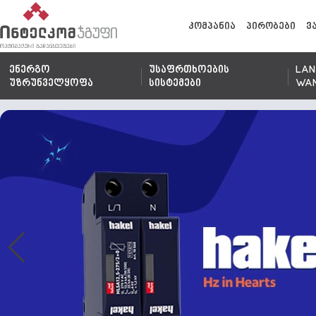
კომპანია
პირობები
ვ
ენერგო
უსაფრთხოების
LAN
უზრუნველყოფა
სისტემები
WA