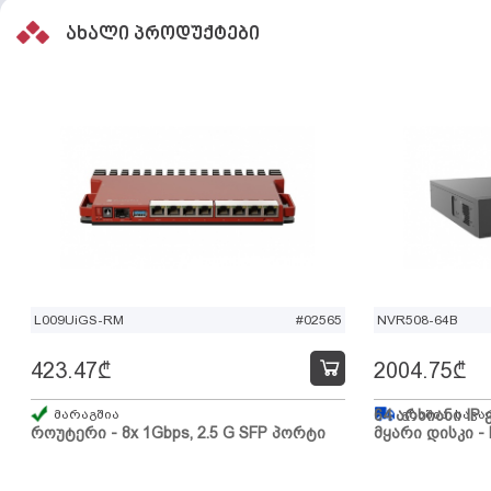
ახალი პროდუქტები
L009UiGS-RM
#02565
NVR508-64B
423.47
₾
2004.75
₾
მარაგშია
64 არხიანი IP 
გზაშია, სავა
როუტერი - 8x 1Gbps, 2.5 G SFP პორტი
მყარი დისკი - 