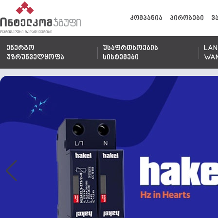
კომპანია
პირობები
ვ
ენერგო
უსაფრთხოების
LAN
უზრუნველყოფა
სისტემები
WA