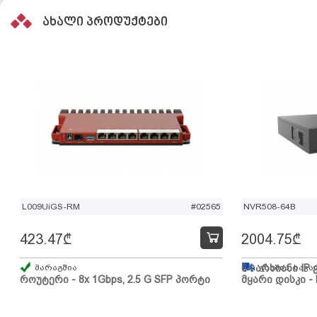
ახალი პროდუქტები
L009UiGS-RM
#02565
NVR508-64B
423.47
₾
2004.75
₾
მარაგშია
64 არხიანი IP 
გზაშია, სავა
როუტერი - 8x 1Gbps, 2.5 G SFP პორტი
მყარი დისკი - 