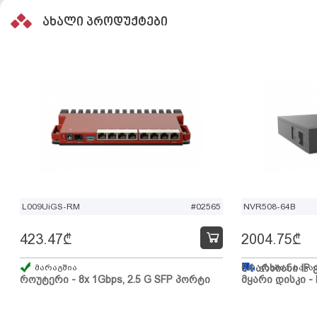
ახალი პროდუქტები
L009UiGS-RM
#02565
NVR508-64B
423.47
₾
2004.75
₾
მარაგშია
64 არხიანი IP 
გზაშია, სავა
როუტერი - 8x 1Gbps, 2.5 G SFP პორტი
მყარი დისკი - 