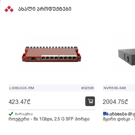
ახალი პროდუქტები
L009UiGS-RM
#02565
NVR508-64B
423.47
₾
2004.75
₾
მარაგშია
64 არხიანი IP 
გზაშია, სავა
როუტერი - 8x 1Gbps, 2.5 G SFP პორტი
მყარი დისკი - 