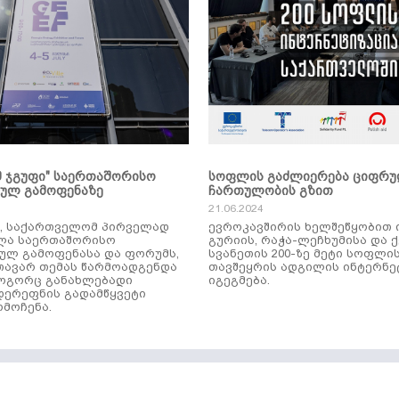
მ ჯგუფი" საერთაშორისო
სოფლის გაძლიერება ციფრ
კულ გამოფენაზე
ჩართულობის გზით
21.06.2024
ს, საქართველომ პირველად
ევროკავშირის ხელშეწყობით 
ლა საერთაშორისო
გურიის, რაჭა-ლეჩხუმისა და 
ულ გამოფენასა და ფორუმს,
სვანეთის 200-ზე მეტი სოფლი
ავარ თემას წარმოადგენდა
თავშეყრის ადგილის ინტერნე
როგორც განახლებადი
იგეგმება.
დერეფნის გადამწყვეტი
მოჩენა.