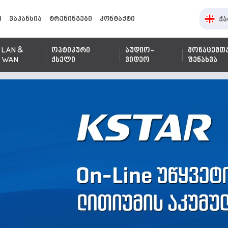
ი
ვაკანსია
ტრენინგები
კონტაქტი
ქა
LAN &
ოპტიკური
აუდიო-
მონაცემთ
WAN
ქსელი
ვიდეო
შენახვა