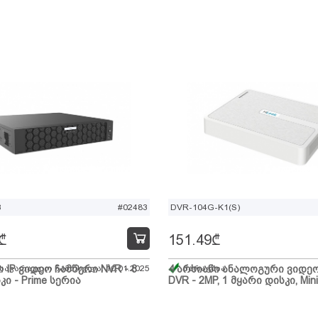
B
#02483
DVR-104G-K1(S)
₾
151.49
₾
ი IP ვიდეო ჩამწერი NVR - 8
 სავარაუდო ჩამოსვლა: 10.01.2025
4 არხიანი ანალოგური ვიდე
მარაგშია
კი - Prime სერია
DVR - 2MP, 1 მყარი დისკი, Mini