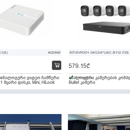
1(S)
#02866
KIT/XVR301-04G3/4*UAC-B112-F28
579.15
₾
ი ანალოგური ვიდეო ჩამწერი
ა
ანალოგური კამერების კომპლ
მარაგშია
 1 მყარი დისკი, Mini, HiLook
Bullet კამერა