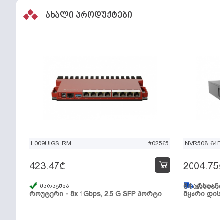
ახალი პროდუქტები
L009UiGS-RM
#02565
NVR508-64
423.47
₾
2004.75
მარაგშია
64 არხიან
გზაშია,
როუტერი - 8x 1Gbps, 2.5 G SFP პორტი
მყარი დის