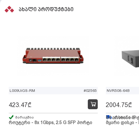
ახალი პროდუქტები
L009UiGS-RM
#02565
NVR508-64B
423.47
₾
2004.75
₾
მარაგშია
64 არხიანი IP 
გზაშია, სავა
როუტერი - 8x 1Gbps, 2.5 G SFP პორტი
მყარი დისკი - 