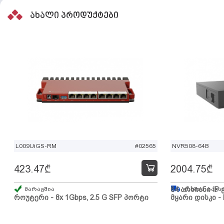
ახალი პროდუქტები
L009UiGS-RM
#02565
NVR508-64B
423.47
₾
2004.75
₾
მარაგშია
64 არხიანი IP 
გზაშია, სავა
როუტერი - 8x 1Gbps, 2.5 G SFP პორტი
მყარი დისკი - 