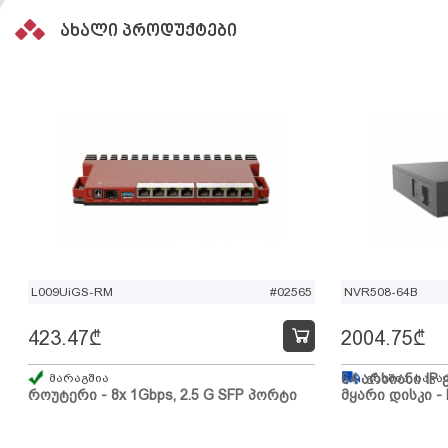
ახალი პროდუქტები
L009UiGS-RM
#02565
NVR508-64B
423.47
₾
2004.75
₾
მარაგშია
64 არხიანი IP 
გზაშია, სავა
როუტერი - 8x 1Gbps, 2.5 G SFP პორტი
მყარი დისკი - 