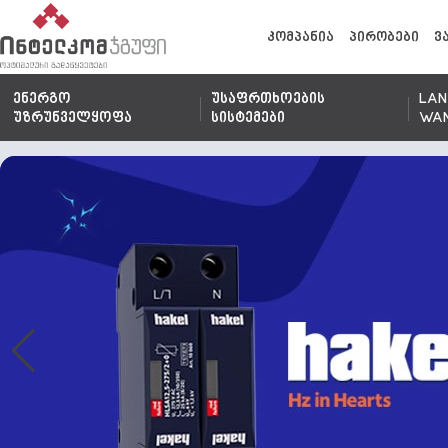
კომპანია
პირობები
ვ
ენერგო
უსაფრთხოების
LAN
უზრუნველყოფა
სისტემები
WA