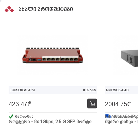
ახალი პროდუქტები
L009UiGS-RM
#02565
NVR508-64B
423.47
₾
2004.75
₾
მარაგშია
64 არხიანი IP 
გზაშია, სავა
როუტერი - 8x 1Gbps, 2.5 G SFP პორტი
მყარი დისკი - 