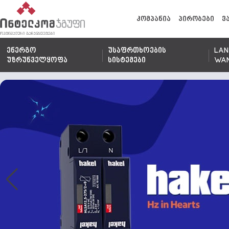
კომპანია
პირობები
ვ
ენერგო
უსაფრთხოების
LAN
უზრუნველყოფა
სისტემები
WA